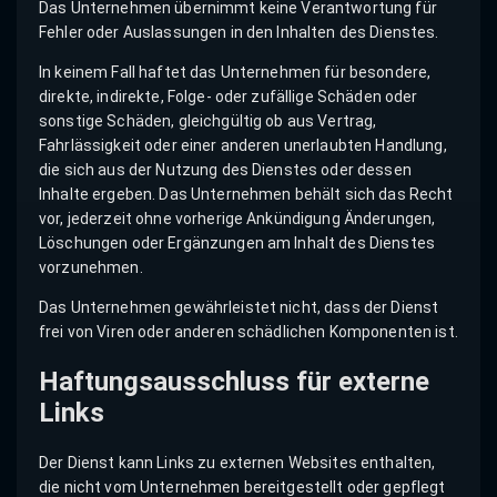
Das Unternehmen übernimmt keine Verantwortung für
Fehler oder Auslassungen in den Inhalten des Dienstes.
In keinem Fall haftet das Unternehmen für besondere,
direkte, indirekte, Folge- oder zufällige Schäden oder
sonstige Schäden, gleichgültig ob aus Vertrag,
Fahrlässigkeit oder einer anderen unerlaubten Handlung,
die sich aus der Nutzung des Dienstes oder dessen
Inhalte ergeben. Das Unternehmen behält sich das Recht
vor, jederzeit ohne vorherige Ankündigung Änderungen,
Löschungen oder Ergänzungen am Inhalt des Dienstes
vorzunehmen.
Das Unternehmen gewährleistet nicht, dass der Dienst
frei von Viren oder anderen schädlichen Komponenten ist.
Haftungsausschluss für externe
Links
Der Dienst kann Links zu externen Websites enthalten,
die nicht vom Unternehmen bereitgestellt oder gepflegt