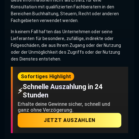
Konsultation mit qualifizierten Fachberatern in den
Bereichen Buchhaltung, Steuern, Recht oder anderen
Fachgebieten verwendet werden.
In keinem Fall haften das Unternehmen oder seine
Lieferanten für besondere, zufällige, indirekte oder
Folgeschäden, die aus Ihrem Zugang oder der Nutzung
oder der Unmöglichkeit des Zugriffs oder der Nutzung
des Dienstes entstehen.
Sofortiges Highlight
Schnelle Auszahlung in 24
⚡
Stunden
Erhalte deine Gewinne sicher, schnell und
ganz ohne Verzögerung.
JETZT AUSZAHLEN