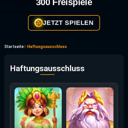
300 Freispiele
JETZT SPIELEN
Startseite
Haftungsausschluss
Haftungsausschluss