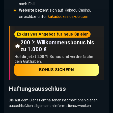
nach Fall.
Website
bezieht sich auf Kakadu Casino,
erreichbar unter
kakaducasinos-de.com
Exklusives Angebot für neue Spieler
200 % Willkommensbonus bis
🔥
zu 1.000 €
Hol dir jetzt 200 % Bonus und verdreifache
dein Guthaben.
BONUS SICHERN
Haftungsausschluss
Die auf dem Dienst enthaltenen Informationen dienen
ausschließlich allgemeinen Informationszwecken.