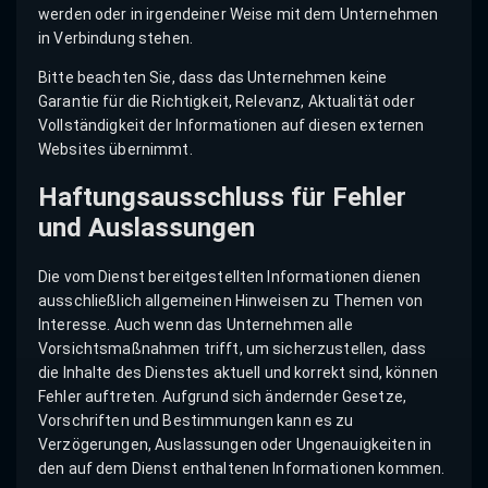
werden oder in irgendeiner Weise mit dem Unternehmen
in Verbindung stehen.
Bitte beachten Sie, dass das Unternehmen keine
Garantie für die Richtigkeit, Relevanz, Aktualität oder
Vollständigkeit der Informationen auf diesen externen
Websites übernimmt.
Haftungsausschluss für Fehler
und Auslassungen
Die vom Dienst bereitgestellten Informationen dienen
ausschließlich allgemeinen Hinweisen zu Themen von
Interesse. Auch wenn das Unternehmen alle
Vorsichtsmaßnahmen trifft, um sicherzustellen, dass
die Inhalte des Dienstes aktuell und korrekt sind, können
Fehler auftreten. Aufgrund sich ändernder Gesetze,
Vorschriften und Bestimmungen kann es zu
Verzögerungen, Auslassungen oder Ungenauigkeiten in
den auf dem Dienst enthaltenen Informationen kommen.