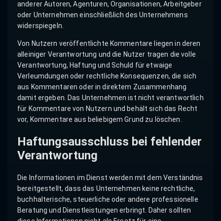
anderer Autoren, Agenturen, Organisationen, Arbeitgeber
oder Unternehmen einschließlich des Unternehmens
widerspiegeln.
Von Nutzern veröffentlichte Kommentare liegen in deren
alleiniger Verantwortung und die Nutzer tragen die volle
Verantwortung, Haftung und Schuld für etwaige
Verleumdungen oder rechtliche Konsequenzen, die sich
aus Kommentaren oder in direktem Zusammenhang
damit ergeben. Das Unternehmen ist nicht verantwortlich
für Kommentare von Nutzern und behält sich das Recht
vor, Kommentare aus beliebigem Grund zu löschen.
Haftungsausschluss bei fehlender
Verantwortung
Die Informationen im Dienst werden mit dem Verständnis
bereitgestellt, dass das Unternehmen keine rechtliche,
buchhalterische, steuerliche oder andere professionelle
Beratung und Dienstleistungen erbringt. Daher sollten
diese Informationen nicht als Ersatz für eine