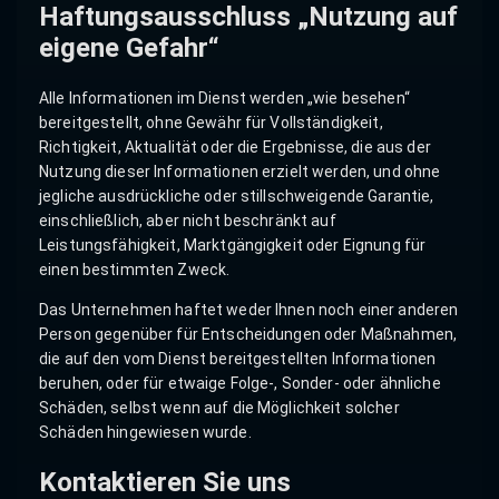
Haftungsausschluss „Nutzung auf
eigene Gefahr“
Alle Informationen im Dienst werden „wie besehen“
bereitgestellt, ohne Gewähr für Vollständigkeit,
Richtigkeit, Aktualität oder die Ergebnisse, die aus der
Nutzung dieser Informationen erzielt werden, und ohne
jegliche ausdrückliche oder stillschweigende Garantie,
einschließlich, aber nicht beschränkt auf
Leistungsfähigkeit, Marktgängigkeit oder Eignung für
einen bestimmten Zweck.
Das Unternehmen haftet weder Ihnen noch einer anderen
Person gegenüber für Entscheidungen oder Maßnahmen,
die auf den vom Dienst bereitgestellten Informationen
beruhen, oder für etwaige Folge-, Sonder- oder ähnliche
Schäden, selbst wenn auf die Möglichkeit solcher
Schäden hingewiesen wurde.
Kontaktieren Sie uns