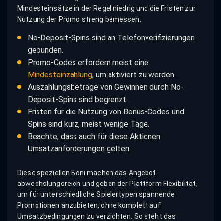
Mindesteinsätze in der Regel niedrig und die Fristen zur
Nutzung der Promo streng bemessen.
No-Deposit-Spins sind an Telefonverifizierungen
gebunden.
Promo-Codes erfordern meist eine
Mindesteinzahlung
, um aktiviert zu werden.
Auszahlungsbeträge von Gewinnen durch No-
Deposit-Spins sind begrenzt.
Fristen für die Nutzung von Bonus-Codes und
Spins sind kurz, meist wenige Tage.
Beachte, dass auch für diese Aktionen
Umsatzanforderungen gelten.
Diese speziellen Boni machen das Angebot
abwechslungsreich und geben der Plattform Flexibilität,
um für unterschiedliche Spielertypen spannende
Promotionen anzubieten, ohne komplett auf
Umsatzbedingungen zu verzichten. So steht das