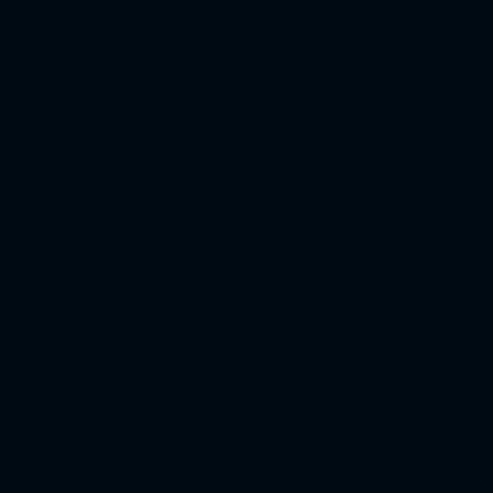
Bitcoin Einzahlung
ZAHLUNGSMETHODEN