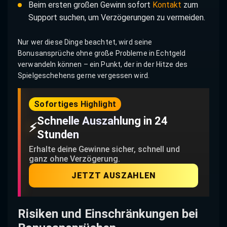
Beim ersten großen Gewinn sofort
Kontakt
zum
Support suchen, um Verzögerungen zu vermeiden.
Nur wer diese Dinge beachtet, wird seine
Bonusansprüche ohne große Probleme in Echtgeld
verwandeln können – ein Punkt, der in der Hitze des
Spielgeschehens gerne vergessen wird.
Sofortiges Highlight
Schnelle Auszahlung in 24
⚡
Stunden
Erhalte deine Gewinne sicher, schnell und
ganz ohne Verzögerung.
JETZT AUSZAHLEN
Risiken und Einschränkungen bei