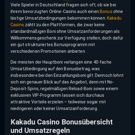
Viele Spieler in Deutschland fragen sich oft, ob sie bei
ihrem bevorzugten Online-Casino auch einen
Bonus
ohne
lästige Umsatzbedingungen bekommen können.
Kakadu
Casino
zählt zu den Plattformen, die zwar keine
standardmäßigen Boni ohne Umsatzanforderungen als
Willkommensgeschenk zur Verfügung stellen, doch dafür
ein gut strukturiertes Bonusprogramm mit
verschiedenen Promotionen anbieten.
Die meisten der Hauptboni verlangen eine 40-fache
Umsatzbedingung auf den Bonusbetrag, was
insbesondere bei den Einzahlungsboni gilt. Dennoch lohnt
sich ein genauer Blick auf das Angebot, denn mit No-
Deposit-Spins, regelmäßigen Reload-Boni sowie einem
exklusiven VIP-Programm lassen sich durchaus
attraktive Vorteile erzielen – teilweise sogar mit
niedrigeren oder keiner Umsatzanforderung.
Kakadu Casino Bonusübersicht
und Umsatzregeln