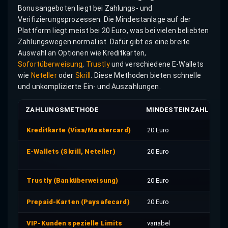
Bonusangeboten liegt bei Zahlungs- und
Verifizierungsprozessen. Die Mindestanlage auf der
Plattform liegt meist bei 20 Euro, was bei vielen beliebten
Zahlungswegen normal ist. Dafür gibt es eine breite
Auswahl an Optionen wie Kreditkarten,
Sofortüberweisung
,
Trustly
und verschiedene E-Wallets
wie
Neteller
oder
Skrill
. Diese Methoden bieten schnelle
und unkomplizierte Ein- und Auszahlungen.
ZAHLUNGSMETHODE
MINDESTEINZAHLUNG
Kreditkarte
(
Visa
/Mastercard)
20 Euro
E-Wallets (Skrill, Neteller)
20 Euro
Trustly (Banküberweisung)
20 Euro
Prepaid-Karten (
Paysafecard
)
20 Euro
VIP-Kunden spezielle Limits
variabel