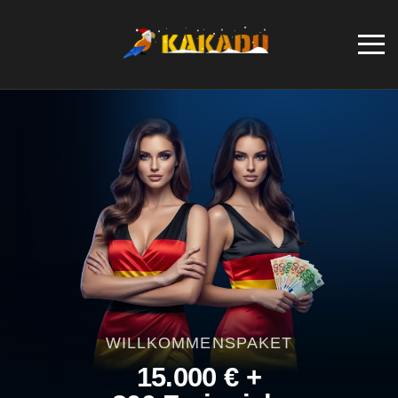
WILLKOMMENSPAKET
15.000 € +