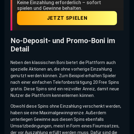
Keine Einzahlung erforderlich – sofort
spielen und Gewinne behalten.
JETZT SPIELEN
No-Deposit- und Promo-Boni im
Detail
Neben den klassischen Boni bietet die Plattform auch
spezielle Aktionen an, die ohne vorherige Einzahlung
genutzt werden können. Zum Beispiel erhalten Spieler
nach einer einfachen Telefonbestätigung 20 Free Spins
gratis. Diese Spins sind ein reizvoller Anreiz, damit neue
Nutzer die Plattform kennenlernen können.
Obwohl diese Spins ohne Einzahlung verschenkt werden,
haben sie eine Maximalgewinngrenze. Außerdem
unterliegen Gewinne aus diesen Spins ebenfalls
Umsatzbedingungen, meist in Form eines Fixumsatzes,
der vor Auszahlung erfüllt werden muss. Dafür sind die