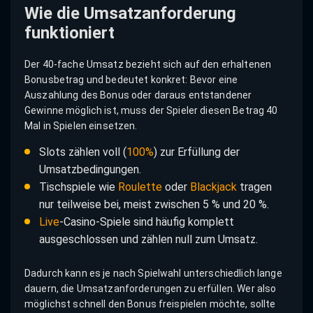
Wie die Umsatzanforderung
funktioniert
Der 40-fache Umsatz bezieht sich auf den erhaltenen
Bonusbetrag und bedeutet konkret: Bevor eine
Auszahlung des Bonus oder daraus entstandener
Gewinne möglich ist, muss der Spieler diesen Betrag 40
Mal in Spielen einsetzen.
Slots zählen voll (
100%
) zur Erfüllung der
Umsatzbedingungen.
Tischspiele wie
Roulette
oder
Blackjack
tragen
nur teilweise bei, meist zwischen 5 % und 20 %.
Live
-Casino-Spiele sind häufig komplett
ausgeschlossen und zählen null zum Umsatz.
Dadurch kann es je nach Spielwahl unterschiedlich lange
dauern, die Umsatzanforderungen zu erfüllen. Wer also
möglichst schnell den Bonus freispielen möchte, sollte