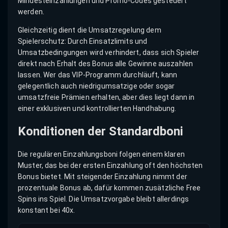
Mindesteinzahlungen und Promo-Codes gesteuert
werden.
Gleichzeitig dient die Umsatzregelung dem
Spielerschutz: Durch Einsatzlimits und
Umsatzbedingungen wird verhindert, dass sich Spieler
direkt nach Erhalt des Bonus alle Gewinne auszahlen
lassen. Wer das VIP-Programm durchläuft, kann
gelegentlich auch niedrigumsatzige oder sogar
umsatzfreie Prämien erhalten, aber dies liegt dann in
einer exklusiven und kontrollierten Handhabung.
Konditionen der Standardboni
Die regulären Einzahlungsboni folgen einem klaren
Muster, das bei der ersten Einzahlung oft den höchsten
Bonus bietet. Mit steigender Einzahlung nimmt der
prozentuale Bonus ab, dafür kommen zusätzliche Free
Spins ins Spiel. Die Umsatzvorgabe bleibt allerdings
konstant bei 40x.