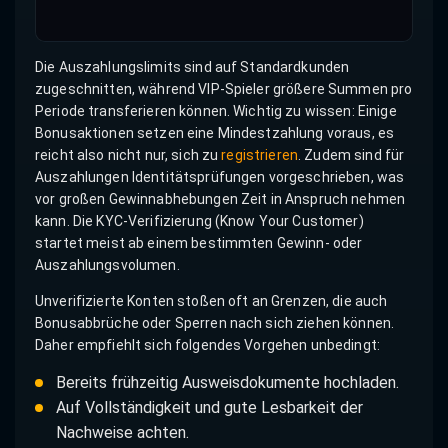
Die Auszahlungslimits sind auf Standardkunden
zugeschnitten, während VIP-Spieler größere Summen pro
Periode transferieren können. Wichtig zu wissen: Einige
Bonusaktionen setzen eine Mindestzahlung voraus, es
reicht also nicht nur, sich zu
registrieren
. Zudem sind für
Auszahlungen Identitätsprüfungen vorgeschrieben, was
vor großen Gewinnabhebungen Zeit in Anspruch nehmen
kann. Die KYC-Verifizierung (Know Your Customer)
startet meist ab einem bestimmten Gewinn- oder
Auszahlungsvolumen.
Unverifizierte Konten stoßen oft an Grenzen, die auch
Bonusabbrüche oder Sperren nach sich ziehen können.
Daher empfiehlt sich folgendes Vorgehen unbedingt:
Bereits frühzeitig Ausweisdokumente hochladen.
Auf Vollständigkeit und gute Lesbarkeit der
Nachweise achten.