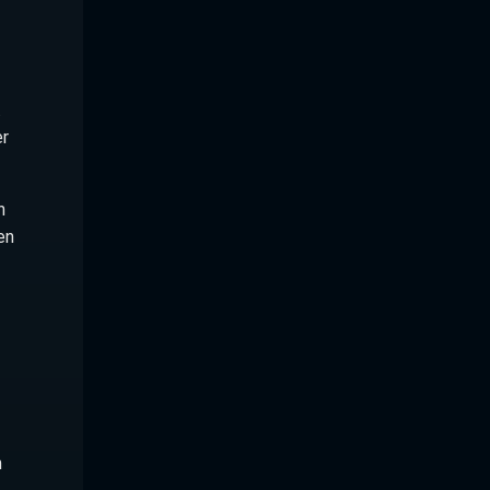
.
er
n
en
m