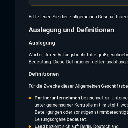
Bitte lesen Sie diese allgemeinen Geschäftsbedi
Auslegung und Definitionen
Auslegung
Wörter, deren Anfangsbuchstabe großgeschrieben
Bedeutung. Diese Definitionen gelten unabhängig 
Definitionen
Für die Zwecke dieser Allgemeinen Geschäftsbe
Partnerunternehmen
bezeichnet ein Unternehm
unter gemeinsamer Kontrolle mit ihr steht, wob
Beteiligungen oder sonstigen stimmberechtigt
Leitungsorgane bedeutet.
Land
bezieht sich auf: Berlin, Deutschland