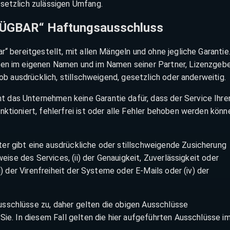
setzlich zulässigen Umfang.
ÜGBAR“ Haftungsausschluss
r“ bereitgestellt, mit allen Mängeln und ohne jegliche Garantie
men im eigenen Namen und im Namen seiner Partner, Lizenzgeb
 ob ausdrücklich, stillschweigend, gesetzlich oder anderweitig.
das Unternehmen keine Garantie dafür, dass der Service Ihre
ktioniert, fehlerfrei ist oder alle Fehler behoben werden könn
er gibt eine ausdrückliche oder stillschweigende Zusicherung
weise des Services, (ii) der Genauigkeit, Zuverlässigkeit oder
i) der Virenfreiheit der Systeme oder E-Mails oder (iv) der
sschlüsse zu, daher gelten die obigen Ausschlüsse
Sie. In diesem Fall gelten die hier aufgeführten Ausschlüsse i