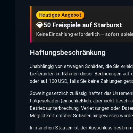
Heutiges Angebot
💎
50 Freispiele auf Starburst
Keine Einzahlung erforderlich – sofort spiel
Haftungsbeschränkung
Unabhängig von etwaigen Schäden, die Sie erlei
Lieferanten im Rahmen dieser Bedingungen auf d
oder auf 100 USD, falls Sie keine Zahlungen getä
Soweit gesetzlich zulässig, haftet das Unternehm
Folgeschäden (einschließlich, aber nicht beschr
Betriebsunterbrechung, Verletzungen oder Date
Möglichkeit solcher Schäden hingewiesen wurde
In manchen Staaten ist der Ausschluss bestimmt